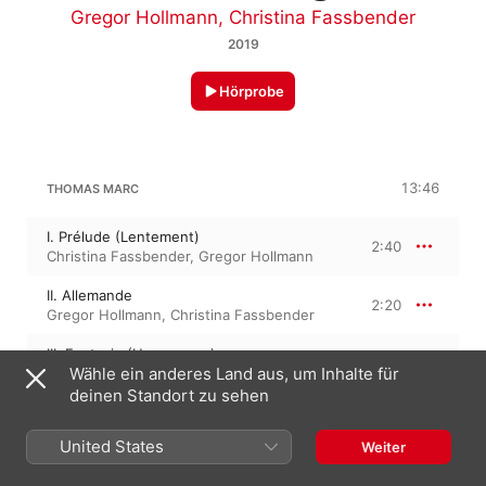
Gregor Hollmann
,
Christina Fassbender
2019
Hörprobe
13:46
THOMAS MARC
I. Prélude (Lentement)
2:40
Christina Fassbender
,
Gregor Hollmann
II. Allemande
2:20
Gregor Hollmann
,
Christina Fassbender
III. Fantasie (Un peu gay)
0:58
Wähle ein anderes Land aus, um Inhalte für
Christina Fassbender
,
Gregor Hollmann
deinen Standort zu sehen
IV. Sarabande
2:01
Gregor Hollmann
,
Christina Fassbender
United States
Weiter
V. 2E Menuet - 3E Menuet
2:15