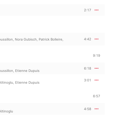
2:17
4:42
ussillon
,
Nora Gubisch
,
Patrick Bolleire
,
9:19
6:18
ussillon
,
Etienne Dupuis
3:01
Altinoglu
,
Etienne Dupuis
6:57
4:58
Altinoglu