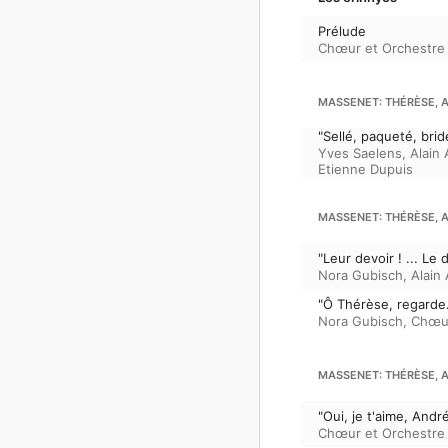
Prélude
Chœur et Orchestre 
MASSENET: THÉRÈSE, A
"Sellé, paqueté, bridé
Yves Saelens
,
Alain 
Etienne Dupuis
MASSENET: THÉRÈSE, A
"Leur devoir ! ... Le d
Nora Gubisch
,
Alain 
"Ô Thérèse, regarde.
Nora Gubisch
,
Chœur
MASSENET: THÉRÈSE, A
"Oui, je t'aime, André
Chœur et Orchestre 