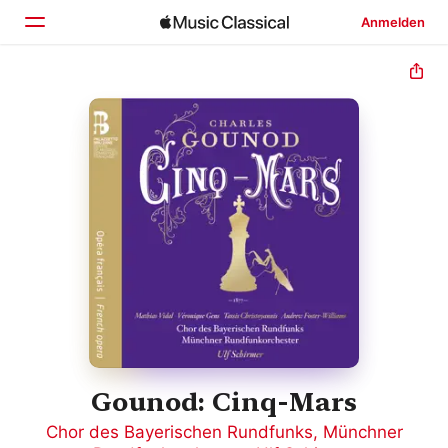
Anmelden
Startseite
Entdecken
Suchen
Gounod: Cinq-Mars
Chor des Bayerischen Rundfunks
,
Münchner