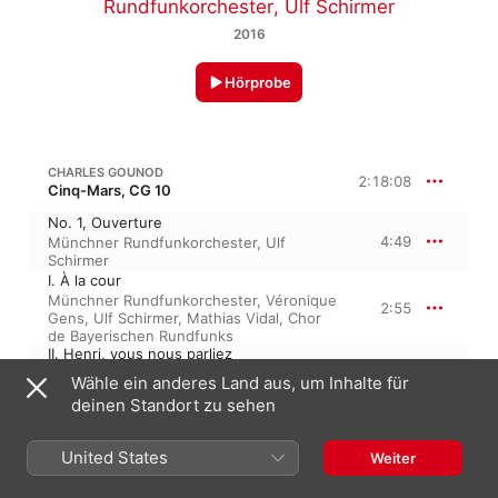
Rundfunkorchester
,
Ulf Schirmer
2016
Hörprobe
CHARLES GOUNOD
2:18:08
Cinq-Mars, CG 10
No. 1, Ouverture
4:49
Münchner Rundfunkorchester
,
Ulf
Schirmer
I. À la cour
Münchner Rundfunkorchester
,
Véronique
2:55
Gens
,
Ulf Schirmer
,
Mathias Vidal
,
Chor
de Bayerischen Rundfunks
II. Henri, vous nous parliez
Mathias Vidal
,
Münchner
Wähle ein anderes Land aus, um Inhalte für
2:39
Rundfunkorchester
,
Ulf Schirmer
,
Tassis
deinen Standort zu sehen
Christoyannis
III. On dit que le hasard
Mathias Vidal
,
Ulf Schirmer
,
Andrew
3:39
United States
Weiter
Foster-Williams
,
Tassis Christoyannis
,
Münchner Rundfunkorchester