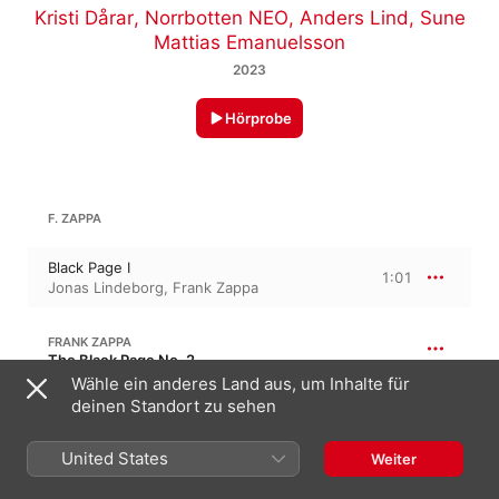
Kristi Dårar
,
Norrbotten NEO
,
Anders Lind
,
Sune
Mattias Emanuelsson
2023
Hörprobe
F. ZAPPA
Black Page I
1:01
Jonas Lindeborg
,
Frank Zappa
FRANK ZAPPA
The Black Page No. 2
Wähle ein anderes Land aus, um Inhalte für
Black Page II
deinen Standort zu sehen
1:01
Jonas Lindeborg
,
Frank Zappa
United States
Weiter
PER EGLAND