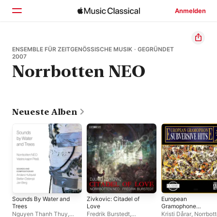
Anmelden
Startseite
ENSEMBLE FÜR ZEITGENÖSSISCHE MUSIK · GEGRÜNDET
2007
Norrbotten NEO
Entdecken
Suchen
Neueste Alben
Sounds By Water and
Zivkovic: Citadel of
European
Trees
Love
Gramophone
Subversive Hits
Nguyen Thanh Thuy
,
Fredrik Burstedt
,
Kristi Dårar
,
Norrbot