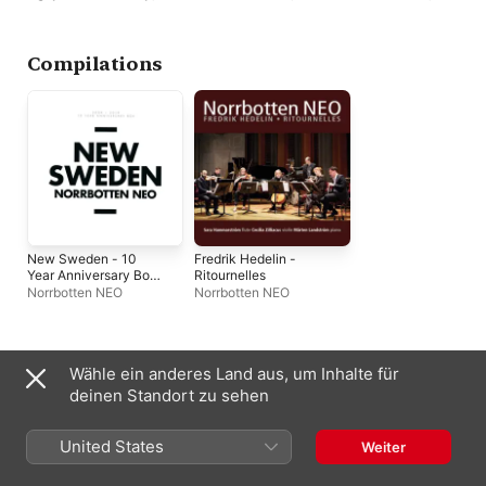
Norrbotten NEO
,
Stefan
Norrbotten NEO
NEO
,
Anders Lind
,
S
Östersjö
Mattias Emanuelsso
Compilations
New Sweden - 10
Fredrik Hedelin -
Year Anniversary Box
Ritournelles
(2009 - 2019)
Norrbotten NEO
Norrbotten NEO
Auftritte oft mit
Wähle ein anderes Land aus, um Inhalte für
deinen Standort zu sehen
United States
Weiter