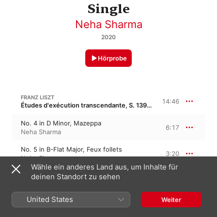
Single
Neha Sharma
2020
Hörprobe
FRANZ LISZT
14:46
Études d'exécution transcendante, S. 139 · “Etuden von aufsteigender Schwierigkeit”
No. 4 in D Minor, Mazeppa
6:17
Neha Sharma
No. 5 in B-Flat Major, Feux follets
3:20
Neha Sharma
Wähle ein anderes Land aus, um Inhalte für
No. 8 in C Minor, Wilde Jagd
deinen Standort zu sehen
5:08
Neha Sharma
United States
Weiter