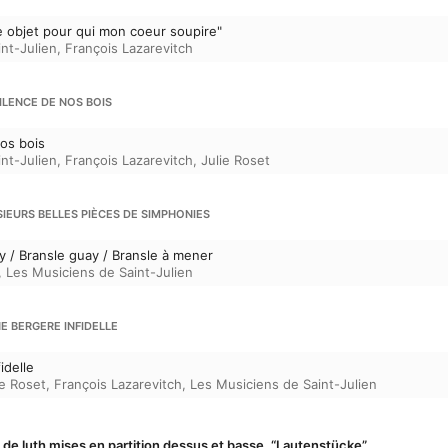
e objet pour qui mon coeur soupire"
nt-Julien
,
François Lazarevitch
ILENCE DE NOS BOIS
os bois
nt-Julien
,
François Lazarevitch
,
Julie Roset
SIEURS BELLES PIÈCES DE SIMPHONIES
y / Bransle guay / Bransle à mener
,
Les Musiciens de Saint-Julien
NE BERGERE INFIDELLE
idelle
ie Roset
,
François Lazarevitch
,
Les Musiciens de Saint-Julien
 de luth mises en partition dessus et basse, “Lautenstücke”