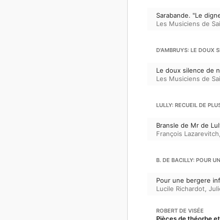
Sarabande. "Le dign
Les Musiciens de Sai
D'AMBRUYS: LE DOUX S
Le doux silence de n
Les Musiciens de Sai
LULLY: RECUEIL DE PLU
Bransle de Mr de Lul
François Lazarevitch
B. DE BACILLY: POUR U
Pour une bergere inf
Lucile Richardot
,
Jul
ROBERT DE VISÉE
Pièces de théorbe et