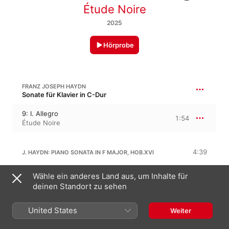
Étude Noire
2025
Hörprobe
FRANZ JOSEPH HAYDN
Sonate für Klavier in C-Dur
9: I. Allegro
1:54
Étude Noire
4:39
J. HAYDN: PIANO SONATA IN F MAJOR, HOB.XVI
9: II. Menuet
Wähle ein anderes Land aus, um Inhalte für
3:39
Étude Noire
deinen Standort zu sehen
9: III. Scherzo
1:00
United States
Weiter
Étude Noire