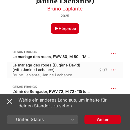
Janine Lachance)
Bruno Laplante
2025
Hörprobe
CÉSAR FRANCK
Le mariage des roses, FWV 80, M 80 · “Mignonne, sais-tu”
Le mariage des roses (Eugène David)
[with Janine Lachance]
2:37
Bruno Laplante
,
Janine Lachance
CÉSAR FRANCK
L'émir de Bengador, FWV 72, M 72 · “Si tu savais que je t'adore”
Wähle ein anderes Land aus, um Inhalte für
L'émir de Bengador (Joseph Méry) [with
Janine Lachance]
5:08
deinen Standort zu sehen
Bruno Laplante
,
Janine Lachance
United States
Weiter
CÉSAR FRANCK
S'il est un charmant gazon, FWV 78, M 78