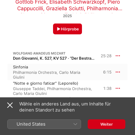
Gottlob Frick
,
Elisabeth Schwarzkopf
,
Piero
Cappuccilli
,
Graziella Sciutti
,
Philharmonia
Chorus
,
Giuseppe Taddei
,
Philharmonia
2025
Orchestra
,
Carlo Maria Giulini
Hörprobe
WOLFGANG AMADEUS MOZART
25:28
Don Giovanni, K. 527, KV 527 · “Der Bestrafte Wüstling”
Sinfonia
6:15
Philharmonia Orchestra
,
Carlo Maria
Giulini
"Notte e giorno faticar" (Leporello)
1:38
Giuseppe Taddei
,
Philharmonia Orchestra
,
Carlo Maria Giulini
"Non sperar, se non m’uccidi" (Donna
Wähle ein anderes Land aus, um Inhalte für
Anna, Don Giovanni, Leporello)
1:17
Joan Sutherland
,
Giuseppe Taddei
,
deinen Standort zu sehen
Philharmonia Orchestra
,
Carlo Maria
Giulini
,
Eberhard Wächter
United States
"Lasciala, indegno!" (Commendatore, Don
Weiter
Giovanni, Leporello)
2:06
Eberhard Wächter
,
Giuseppe Taddei
,