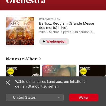
Orchestra
WIR EMPFEHLEN
Berlioz: Requiem (Grande Messe
des morts) [Live]
2019 · Michael Spyres, Philharmonia
Chorus, Philharmonia Orchestra, John
Nelson
Wiedergeben
Neueste Alben
Wähle ein anderes Land aus, um Inhalte für
deinen Standort zu sehen
United States
Weiter
André Cluytens
Life is a Dream
Khachaturian: Violin
conducts Franck &
Concerto in D Minor:
Anthony Hopkins
,