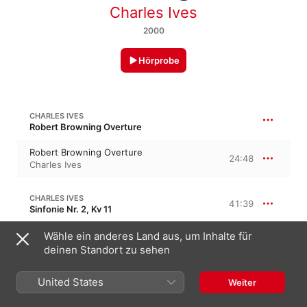
Charles Ives
2000
Hörprobe
CHARLES IVES
Robert Browning Overture
Robert Browning Overture
24:48
Charles Ives
CHARLES IVES
41:39
Sinfonie Nr. 2, Kv 11
I Andante Moderato
Wähle ein anderes Land aus, um Inhalte für
6:18
Charles Ives
deinen Standort zu sehen
II Allegro
14:02
United States
Weiter
Charles Ives