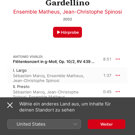
Gardellino
Ensemble Matheus
,
Jean-Christophe Spinosi
2002
Hörprobe
ANTONIO VIVALDI
8:51
Flötenkonzert in g-Moll, Op. 10/2, RV 439 · “La notte (I) aus 6 Flötenkonzerten”
I. Largo
1:37
Sébastien Marcq
,
Ensemble Matheus
,
Jean-Christophe Spinosi
II. Presto
0:45
Sébastien Marcq
,
Jean-Christophe
Spinosi
,
Ensemble Matheus
III. Largo
Wähle ein anderes Land aus, um Inhalte für
0:54
Jean-Christophe Spinosi
,
Ensemble
deinen Standort zu sehen
Matheus
,
Sébastien Marcq
IV. Presto
United States
Weiter
0:51
Sébastien Marcq
,
Jean-Christophe
Spinosi
,
Ensemble Matheus