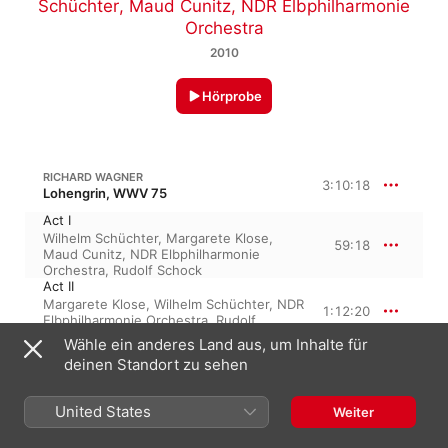
Schüchter
,
Maud Cunitz
,
NDR Elbphilharmonie
Orchestra
2010
Hörprobe
RICHARD WAGNER
3:10:18
Lohengrin, WWV 75
Act I
Wilhelm Schüchter
,
Margarete Klose
,
59:18
Maud Cunitz
,
NDR Elbphilharmonie
Orchestra
,
Rudolf Schock
Act II
Margarete Klose
,
Wilhelm Schüchter
,
NDR
1:12:20
Elbphilharmonie Orchestra
,
Rudolf
Schock
,
Maud Cunitz
Wähle ein anderes Land aus, um Inhalte für
Act III
deinen Standort zu sehen
Rudolf Schock
,
Wilhelm Schüchter
,
58:39
Margarete Klose
,
Maud Cunitz
,
NDR
Elbphilharmonie Orchestra
United States
Weiter