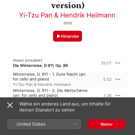
version)
Yi-Tzu Pan & Hendrik Heilmann
2010
Hörprobe
FRANZ SCHUBERT
35:07
Die Winterreise, D 911, Op. 89
Winterreise, D. 911 - 1. Gute Nacht (arr.
for cello and piano)
5:52
Yi-Tzu Pan & Hendrik Heilmann
Winterreise, D. 911 - 2. Die Wetterfahne
(arr. for cello and piano)
1:36
Yi-Tzu Pan & Hendrik Heilmann
Wähle ein anderes Land aus, um Inhalte für
Winterreise, D. 911 - 3. Gefrorene Tränen
deinen Standort zu sehen
(arr. for cello and piano)
2:43
Yi-Tzu Pan & Hendrik Heilmann
Winterreise, D. 911 - 4. Erstarrung (arr.
United States
Weiter
for cello and piano)
2:47
Yi-Tzu Pan & Hendrik Heilmann