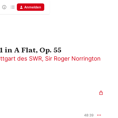
Anmelden
 in A Flat, Op. 55
uttgart des SWR
,
Sir Roger Norrington
48:39