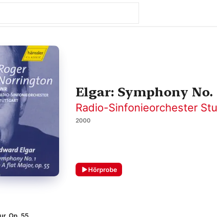
Elgar: Symphony No. 1
Radio-Sinfonieorchester St
2000
Hörprobe
ur, Op. 55