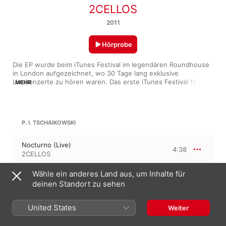
2CELLOS
2011
Hörprobe
Die EP wurde beim iTunes Festival im legendären Roundhouse 
in London aufgezeichnet, wo 30 Tage lang exklusive 
Livekonzerte zu hören waren. Das erste iTunes Festival fand 
MEHR
2007 statt und begeisterte einen Monat lang jeden Abend mit 
einem breiten Spektrum fantastischer Musik. Es gibt noch 
mehr EPs dieser Art und zusätzliche Informationen unter: 
www.www.itunes.com/festival
P. I. TSCHAIKOWSKI
Nocturno (Live)
4:38
2CELLOS
Wähle ein anderes Land aus, um Inhalte für
LEONID DESYATNIKOV
deinen Standort zu sehen
Oblivion, “Vergessenheit”
Oblivion (Live)
United States
Weiter
3:53
2CELLOS