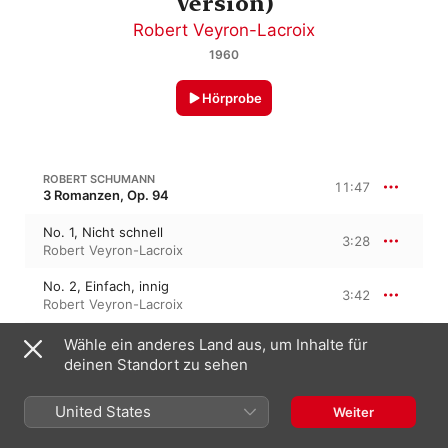
Version)
Robert Veyron-Lacroix
1960
Hörprobe
ROBERT SCHUMANN
11:47
3 Romanzen, Op. 94
No. 1, Nicht schnell
3:28
Robert Veyron-Lacroix
No. 2, Einfach, innig
3:42
Robert Veyron-Lacroix
No. 3, Nicht schnell
Wähle ein anderes Land aus, um Inhalte für
4:36
Robert Veyron-Lacroix
deinen Standort zu sehen
FRÉDÉRIC CHOPIN
United States
Weiter
5:07
Variationen über die Arie 'Non più mesta in E-Dur, B. 9