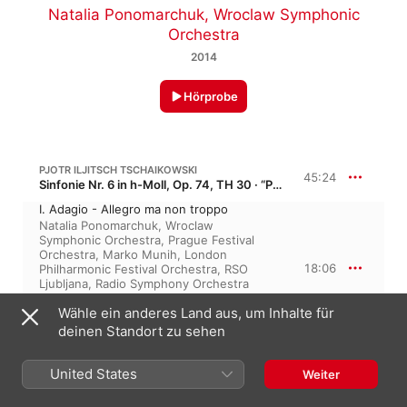
Natalia Ponomarchuk
,
Wroclaw Symphonic
Orchestra
2014
Hörprobe
PJOTR ILJITSCH TSCHAIKOWSKI
45:24
Sinfonie Nr. 6 in h-Moll, Op. 74, TH 30 · “Pathetische Symphonie”
I. Adagio - Allegro ma non troppo
Natalia Ponomarchuk
,
Wroclaw
Symphonic Orchestra
,
Prague Festival
Orchestra
,
Marko Munih
,
London
18:06
Philharmonic Festival Orchestra
,
RSO
Ljubljana
,
Radio Symphony Orchestra
Ljudljana
,
Academy Of St. Christopher
Wähle ein anderes Land aus, um Inhalte für
Orchestra
,
Pavel Urbanek
,
Victor de
Stradelli
deinen Standort zu sehen
II. Allegro con grazia
7:59
Natalia Ponomarchuk
,
Anton Nanut
,
RSO
United States
Weiter
Ljubljana
III. Allegro molto vivace