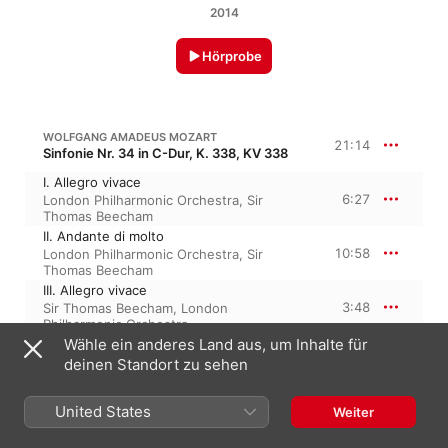
2014
Hörprobe
WOLFGANG AMADEUS MOZART
21:14
Sinfonie Nr. 34 in C-Dur, K. 338, KV 338
I. Allegro vivace
6:27
London Philharmonic Orchestra
,
Sir
Thomas Beecham
II. Andante di molto
10:58
London Philharmonic Orchestra
,
Sir
Thomas Beecham
III. Allegro vivace
3:48
Sir Thomas Beecham
,
London
Philharmonic Orchestra
Wähle ein anderes Land aus, um Inhalte für
deinen Standort zu sehen
WOLFGANG AMADEUS MOZART
31:14
Klarinettenkonzert in A-Dur, K. 622, KV 622
United States
I. Allegro
Weiter
13:37
Sir Thomas Beecham
,
Royal Philharmonic
Orchestra
,
Jack Brymer