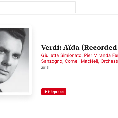
Verdi: Aïda (Recorded
Giulietta Simionato
,
Pier Miranda Fe
Sanzogno
,
Cornell MacNeil
,
Orchestr
2015
Hörprobe