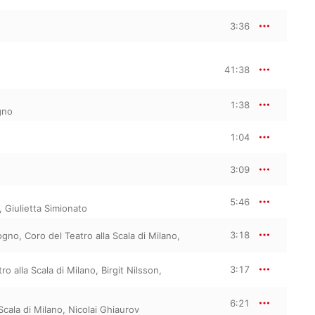
3:36
41:38
1:38
gno
1:04
3:09
5:46
,
Giulietta Simionato
3:18
ogno
,
Coro del Teatro alla Scala di Milano
,
3:17
ro alla Scala di Milano
,
Birgit Nilsson
,
6:21
Scala di Milano
,
Nicolai Ghiaurov