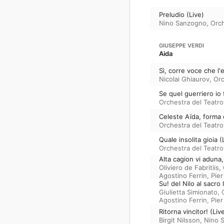
Preludio (Live)
Nino Sanzogno
,
Orch
GIUSEPPE VERDI
Aida
Sì, corre voce che l'
Nicolai Ghiaurov
,
Orc
Se quel guerriero io 
Orchestra del Teatro 
Celeste Aïda, forma d
Orchestra del Teatro 
Quale insolita gioia (
Orchestra del Teatro 
Alta cagion vi aduna, 
Oliviero de Fabritiis
,
Agostino Ferrin
,
Pier
Su! del Nilo al sacro 
Giulietta Simionato
,
Agostino Ferrin
,
Pier
Ritorna vincitor! (Liv
Birgit Nilsson
,
Nino 