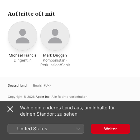
Guido Basso
,
Alain
Trudel
,
Scott Alexander
,
Valdy
,
Michael Francis
,
Auftritte oft mit
Guy Few
,
Mark Duggan
Michael Francis
Mark Duggan
Dirigent:in
Komponist:in ·
Perkussion/Schlagzeug
Deutschland
English (UK)
Copyright © 2026
Apple Inc.
Alle Rechte vorbehalten.
Nutzungsbedingungen für Internetdienste
Apple Music und Datenschutz
Wähle ein anderes Land aus, um Inhalte für
Cookie-Warnung
Support
Feedback
deinen Standort zu sehen
United States
Weiter