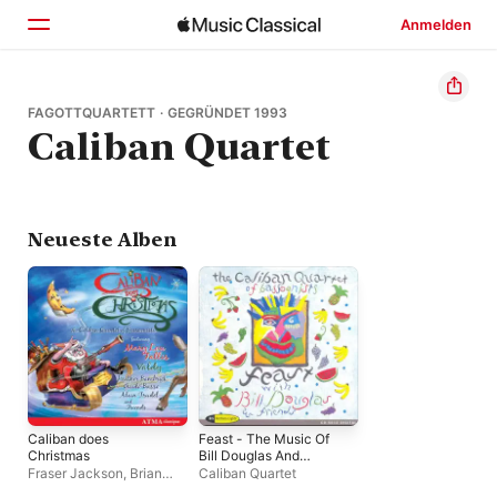
Anmelden
Startseite
FAGOTTQUARTETT · GEGRÜNDET 1993
Caliban Quartet
Entdecken
Suchen
Neueste Alben
Caliban does
Feast - The Music Of
Christmas
Bill Douglas And
Friends
Fraser Jackson
,
Brian
Caliban Quartet
Barlow
,
Caliban Quartet
,