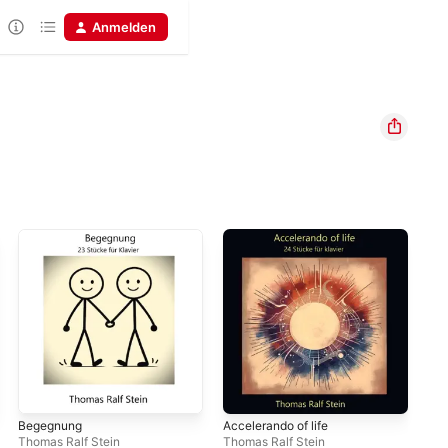
Anmelden
Begegnung
Accelerando of life
So
Thomas Ralf Stein
Thomas Ralf Stein
Tho