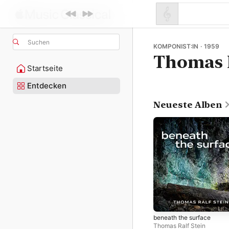
Suchen
KOMPONIST:IN · 1959
Thomas R
Startseite
Entdecken
Neueste Alben
beneath the surface
Thomas Ralf Stein