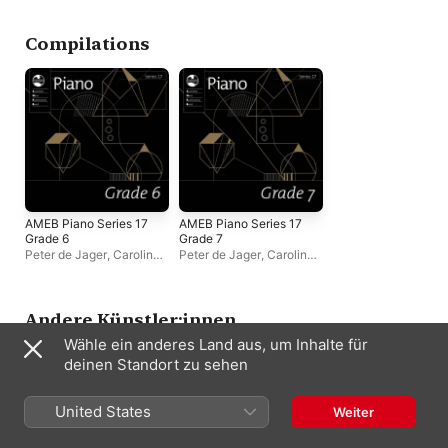
Peter de Jager
,
Stewart
Peter de Jager
Kelly
Compilations
AMEB Piano Series 17
AMEB Piano Series 17
Grade 6
Grade 7
Peter de Jager
,
Caroline
Peter de Jager
,
Caroline
Almonte
Almonte
Andere Künstler:innen
Wähle ein anderes Land aus, um Inhalte für
deinen Standort zu sehen
United States
Weiter