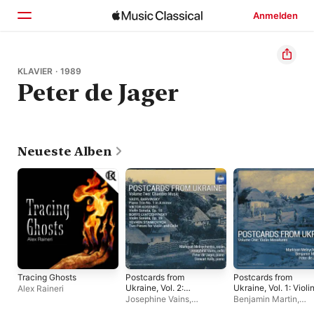
Anmelden
Startseite
KLAVIER · 1989
Peter de Jager
Entdecken
Suchen
Neueste Alben
Tracing Ghosts
Postcards from
Postcards from
Ukraine, Vol. 2:
Ukraine, Vol. 1: Violi
Alex Raineri
Chamber Music
Miniatures
Josephine Vains
,
Benjamin Martin
,
Markiyan Melnychenko
,
Markiyan Melnyche