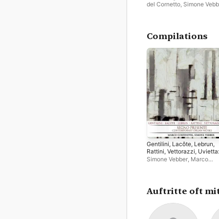
del Cornetto
,
Simone Vebb
David Brutti
Compilations
Gentilini, Lacôte, Lebrun,
Rattini, Vettorazzi, Uvietta
Segno Presente
Simone Vebber
,
Marco
(Contemporary Organ
Cortinovis
Works)
Auftritte oft mi