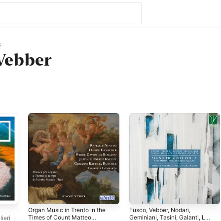
3
Vebber
Organ Music in Trento in the
Fusco, Vebber, Nodari,
Times of Count Matteo
Geminiani, Tasini, Galanti, La
lieri