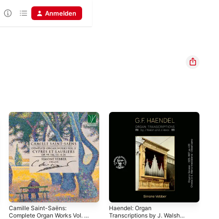
Anmelden
Camille Saint-Saëns:
Haendel: Organ
Cha
Complete Organ Works Vol. 1
Transcriptions by J. Walsh
Sym