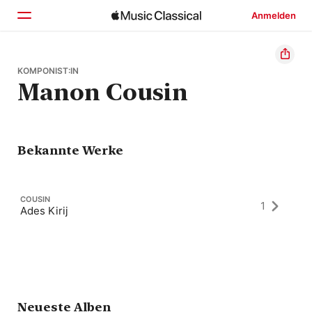
Anmelden
Startseite
KOMPONIST:IN
Manon Cousin
Entdecken
Suchen
Bekannte Werke
COUSIN
1
Ades Kirij
Neueste Alben