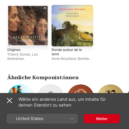
Origines
Ronde autour de la
terre
Thierry Gomar
,
Les
Itinérantes
Anne Brouillard
,
Bertille
de Swarte
Ähnliche Komponist:innen
Wähle ein anderes Land aus, um Inhalte für
deinen Standort zu sehen
Paul Colomb
Arturo Márquez
Johannes
Pérotin
United States
Weiter
Komponist:in ·
Komponist:in
Komponist:in
Ockeghem
Cello
Komponist:in