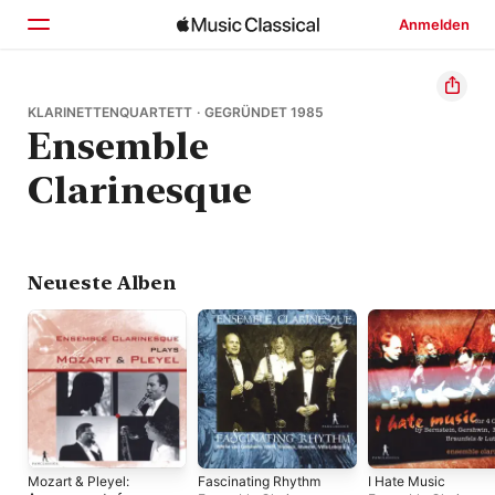
Anmelden
Startseite
KLARINETTENQUARTETT · GEGRÜNDET 1985
Ensemble
Entdecken
Clarinesque
Suchen
Neueste Alben
Mozart & Pleyel:
Fascinating Rhythm
I Hate Music