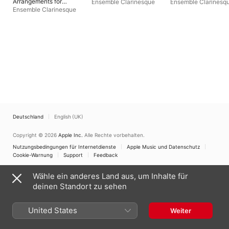
Arrangements for
Ensemble Clarinesque
Ensemble Clarinesq
Clarinet Quartet
Ensemble Clarinesque
Deutschland
English (UK)
Copyright © 2026
Apple Inc.
Alle Rechte vorbehalten.
Nutzungsbedingungen für Internetdienste
Apple Music und Datenschutz
Cookie-Warnung
Support
Feedback
Wähle ein anderes Land aus, um Inhalte für
deinen Standort zu sehen
United States
Weiter