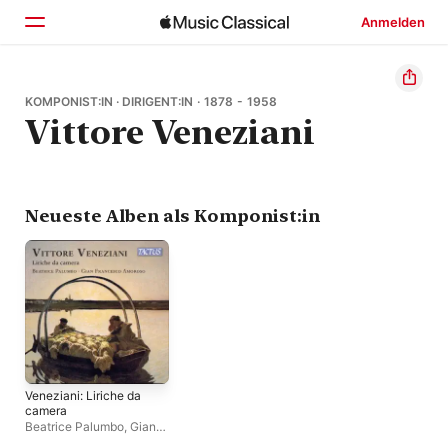
Anmelden
Startseite
KOMPONIST:IN · DIRIGENT:IN · 1878 - 1958
Vittore Veneziani
Entdecken
Suchen
Neueste Alben als Komponist:in
Veneziani: Liriche da
camera
Beatrice Palumbo
,
Gian
Francesco Amoroso