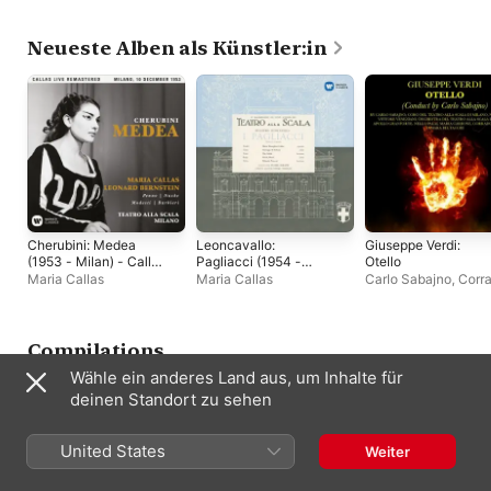
Neueste Alben als Künstler:in
Cherubini: Medea
Leoncavallo:
Giuseppe Verdi:
(1953 - Milan) - Callas
Pagliacci (1954 -
Otello
Live Remastered
Serafin) - Callas
Maria Callas
Maria Callas
Carlo Sabajno
,
Corr
Remastered
Zambelli
,
Apollo
Granforte
,
Maria
Carbone
,
Orchestra 
Teatro alla Scala di
Compilations
Milano
,
Coro del Tea
Wähle ein anderes Land aus, um Inhalte für
alla Scala di Milano
,
Vittore Veneziani
,
Ni
deinen Standort zu sehen
Fusati
,
Nello Palai
,
Tamara Beltacchi
United States
Weiter