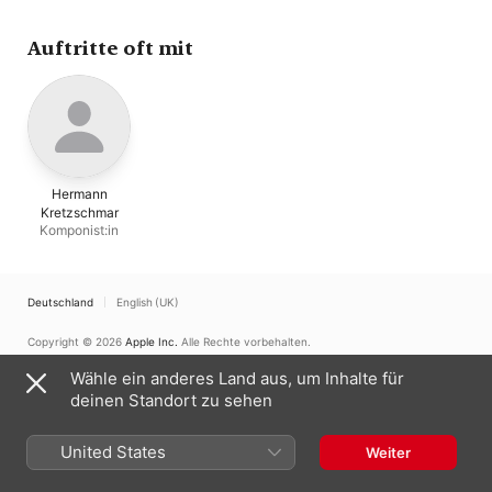
Auftritte oft mit
Hermann
Kretzschmar
Komponist:in
Deutschland
English (UK)
Copyright © 2026
Apple Inc.
Alle Rechte vorbehalten.
Nutzungsbedingungen für Internetdienste
Apple Music und Datenschutz
Wähle ein anderes Land aus, um Inhalte für
Cookie-Warnung
Support
Feedback
deinen Standort zu sehen
United States
Weiter