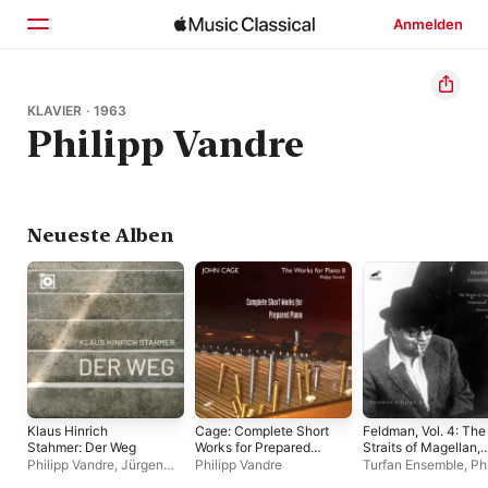
Anmelden
Startseite
KLAVIER · 1963
Philipp Vandre
Entdecken
Suchen
Neueste Alben
Klaus Hinrich
Cage: Complete Short
Feldman, Vol. 4: The
Stahmer: Der Weg
Works for Prepared
Straits of Magellan,
Piano
Projections, Duratio
Philipp Vandre
,
Jürgen
Philipp Vandre
Turfan Ensemble
,
Ph
& Two Pieces
Ruck
Vandre