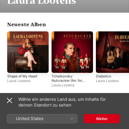
Laura Lootens
Neueste Alben
Shape of My Heart
Tchaikovsky:
Diabolico
Nutcracker (Arr. for
Laura Lootens
Laura Lootens
Solo Guitar by Roberto
Laura Lootens
Zadra) - EP
Wähle ein anderes Land aus, um Inhalte für
Singles und EPs
deinen Standort zu sehen
United States
Weiter