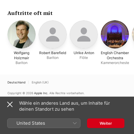
Auftritte oft mit
Wolfgang
Robert Barefield
Ulrike Anton
English Chamber
Bariton
Flöte
Holzmair
Orchestra
Bariton
Kammerorchester
Deutschland
English (UK)
Copyright © 2026
Apple Inc.
Alle Rechte vorbehalten.
Nutzungsbedingungen für Internetdienste
Apple Music und Datenschutz
Wähle ein anderes Land aus, um Inhalte für
Cookie-Warnung
Support
Feedback
deinen Standort zu sehen
United States
Weiter