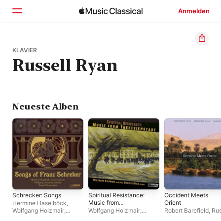
Anmelden
Startseite
KLAVIER
Russell Ryan
Entdecken
Suchen
Neueste Alben
Schrecker: Songs
Spiritual Resistance:
Occident Meets
Music from
Orient
Hermine Haselböck
,
Theresienstadt
Wolfgang Holzmair
,
Wolfgang Holzmair
,
Robert Barefield
,
Rus
Russell Ryan
Russell Ryan
Ryan
,
Carole FitzPat