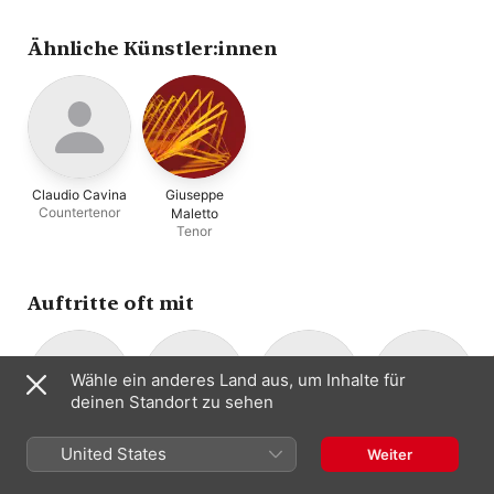
Calvi
,
Cristina Miate
Roberto Abbondanz
Ähnliche Künstler:innen
Claudio Cavina
Giuseppe
Countertenor
Maletto
Tenor
Auftritte oft mit
Wähle ein anderes Land aus, um Inhalte für
deinen Standort zu sehen
Claudio Cavina
Ensemble
Roberto Gini
Vincenzo
United States
Weiter
Countertenor
Orgel · Klavier
Concerto
Antonio Manno
Ensemble für
Tenor