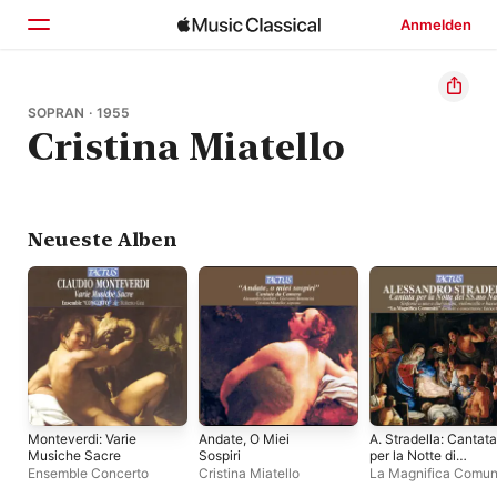
Anmelden
Startseite
SOPRAN · 1955
Cristina Miatello
Entdecken
Suchen
Neueste Alben
Monteverdi: Varie
Andate, O Miei
A. Stradella: Cantata
Musiche Sacre
Sospiri
per la Notte di
Natale
Ensemble Concerto
Cristina Miatello
La Magnifica Comun
Enrico Casazza
,
Cat