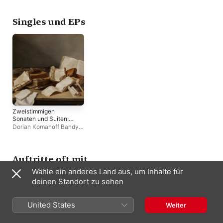
Orchestre
FILMharmonique
Singles und EPs
Zweistimmigen
Sonaten und Suiten:
Sonata in D Major for
Dorian Komanoff Bandy
,
Violin, Viola da
Hank Knox
,
Elinor Frey
Gamba, And Continuo
- Single
Auftritte oft mit
Wähle ein anderes Land aus, um Inhalte für
deinen Standort zu sehen
United States
Weiter