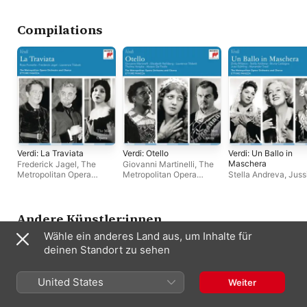
Metropolitan Opera
Chorus
,
Thelma Voti
Nicholas Massue
,
Compilations
Giovanni Paltrinieri
,
Giovanni Martinelli
,
George Cehanovsky
Metropolitan Opera
Orchestra
,
Ettore
Panizza
,
Lawrence
Tibbett
Verdi: La Traviata
Verdi: Otello
Verdi: Un Ballo in
Maschera
Frederick Jagel
,
The
Giovanni Martinelli
,
The
Metropolitan Opera
Metropolitan Opera
Stella Andreva
,
Juss
Orchestra
,
Ettore
Orchestra
,
Ettore
Björling
,
Ettore Pani
Panizza
,
Rosa Ponselle
Panizza
,
Elisabeth
Alexander Sved
,
Bru
Rethberg
Castagna
,
Zinka Mi
The Metropolitan Op
Andere Künstler:innen
Orchestra
Wähle ein anderes Land aus, um Inhalte für
deinen Standort zu sehen
United States
Weiter