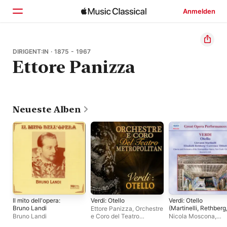
Anmelden
Startseite
DIRIGENT:IN · 1875 - 1967
Ettore Panizza
Entdecken
Suchen
Neueste Alben
Il mito dell'opera:
Verdi: Otello
Verdi: Otello
Bruno Landi
(Martinelli, Rethberg
Ettore Panizza
,
Orchestre
Panizza)(1938)
Bruno Landi
e Coro del Teatro
Nicola Moscona
,
Metropolitan
Elisabeth Rethberg
,