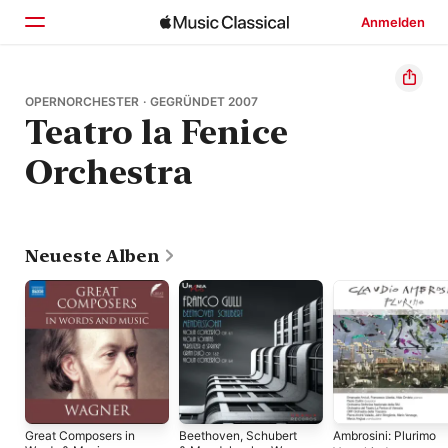
Anmelden
Startseite
OPERNORCHESTER · GEGRÜNDET 2007
Teatro la Fenice
Entdecken
Orchestra
Suchen
Neueste Alben
Great Composers in
Beethoven, Schubert
Ambrosini: Plurimo