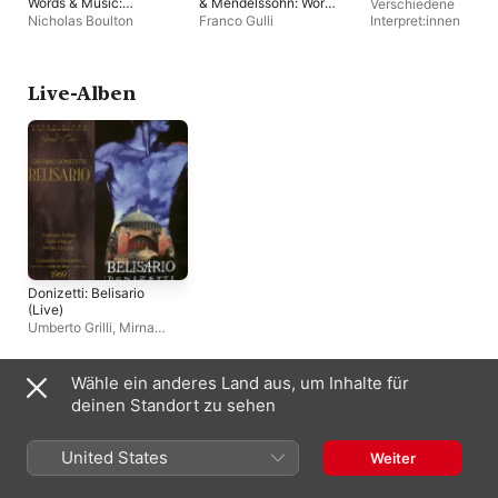
Words & Music:
& Mendelssohn: Works
Verschiedene
Richard Wagner
for Violin
Nicholas Boulton
Franco Gulli
Interpret:innen
Live-Alben
Donizetti: Belisario
(Live)
Umberto Grilli
,
Mirna
Pecile
,
Bruno Sebastian
,
Nicola Zaccaria
,
Alberto
Carusi
,
Giuseppe Taddei
,
Wähle ein anderes Land aus, um Inhalte für
Augusto Veronese
,
Rina
Compilations
deinen Standort zu sehen
Pallini
,
Gianandrea
Gavazzeni
,
Leyla
Gencer
,
Teatro la Fenice
United States
Weiter
Chorus
,
Giovanni
Antonini
,
Teatro la Fenice
Orchestra