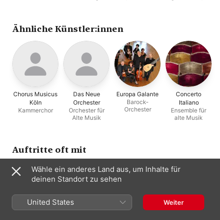
chevalerie au XIIIe
Francesca
Francesca
siècle)
Ähnliche Künstler:innen
Chorus Musicus
Das Neue
Europa Galante
Concerto
Barock-
Köln
Orchester
Italiano
Orchester
Kammerchor
Orchester für
Ensemble für
Alte Musik
alte Musik
Auftritte oft mit
Wähle ein anderes Land aus, um Inhalte für
deinen Standort zu sehen
United States
Weiter
Brigitte Lesne
Emmanuel
Fabio Biondi
Europa Galante