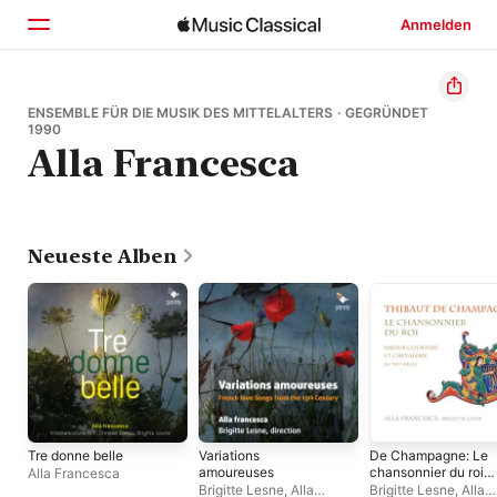
Anmelden
Startseite
ENSEMBLE FÜR DIE MUSIK DES MITTELALTERS · GEGRÜNDET
1990
Alla Francesca
Entdecken
Suchen
Neueste Alben
Tre donne belle
Variations
De Champagne: Le
amoureuses
chansonnier du roi
Alla Francesca
(Amour courtois et
Brigitte Lesne
,
Alla
Brigitte Lesne
,
Alla