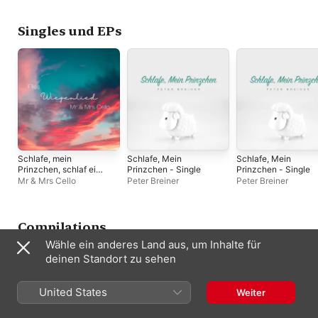
Kinderchor
,
Günther-
Arndt-Chor
Singles und EPs
Schlafe, mein
Schlafe, Mein
Schlafe, Mein
Prinzchen, schlaf ein
Prinzchen - Single
Prinzchen - Single
(Wiegenlied - Arr. for
Mr & Mrs Cello
Peter Breiner
Peter Breiner
Two Cellos) - Single
Compilations
Wähle ein anderes Land aus, um Inhalte für
deinen Standort zu sehen
United States
Weiter