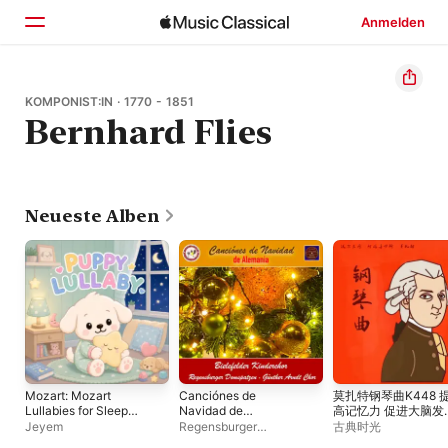
Anmelden
Startseite
KOMPONIST:IN · 1770 - 1851
Bernhard Flies
Entdecken
Suchen
Neueste Alben
Mozart: Mozart
Canciónes de
莫扎特钢琴曲K448 
Lullabies for Sleep
Navidad de
高记忆力 促进大脑发
(White Noise)
Alemania
莫扎特钢琴曲
Jeyem
Regensburger
古典时光
Domspatzen
,
Bielefelder