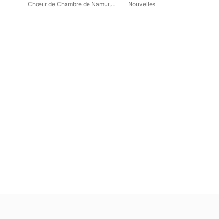
Chœur de Chambre de Namur
,
Nouvelles
Orchestre Philharmonique Royal
de Liège
)