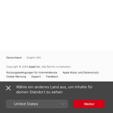
Staatsorchester
Hamburg
,
Thomas
Emanuel Cornelius
,
Kent
Nagano
,
Kate Lindsey
,
Jóhann Kristinsson
Deutschland
English (UK)
Copyright © 2026
Apple Inc.
Alle Rechte vorbehalten.
Nutzungsbedingungen für Internetdienste
Apple Music und Datenschutz
Cookie-Warnung
Support
Feedback
Wähle ein anderes Land aus, um Inhalte für
deinen Standort zu sehen
United States
Weiter