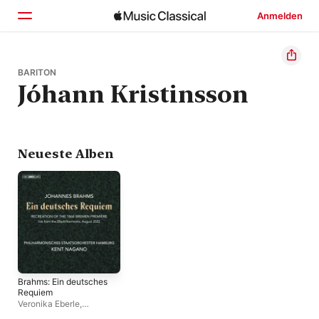
Anmelden
Startseite
BARITON
Jóhann Kristinsson
Entdecken
Suchen
Neueste Alben
Brahms: Ein deutsches
Requiem
Veronika Eberle
,
Philharmonisches