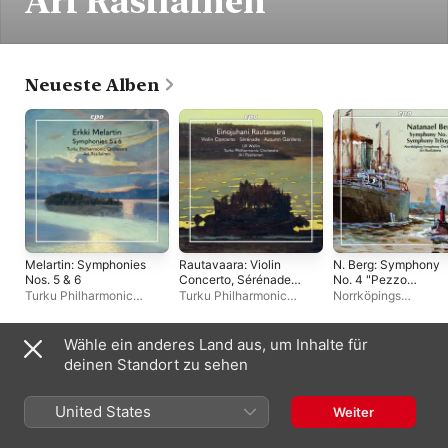
Ari Rasilainen
Neueste Alben
Melartin: Symphonies
Rautavaara: Violin
N. Berg: Symphony
Nos. 5 & 6
Concerto, Sérénade
No. 4 "Pezzo
pour mon amour &
sinfonico" &
Turku Philharmonic
Turku Philharmonic
Norrköpings
Autumn Gardens
Symphony No. 5
Orchestra
,
Ari Rasilainen
Orchestra
,
Ari Rasilainen
,
Symfoniorkester
,
Ari
"Trilogia delle
Ulf Wallin
Rasilainen
passioni"
Wähle ein anderes Land aus, um Inhalte für
Live-Alben
deinen Standort zu sehen
United States
Weiter