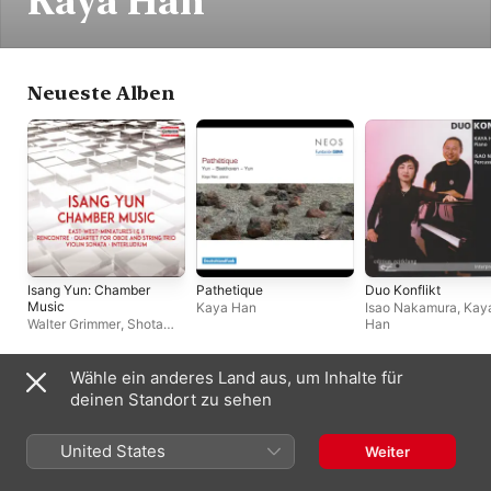
Kaya Han
Neueste Alben
Isang Yun: Chamber
Pathetique
Duo Konflikt
Music
Kaya Han
Isao Nakamura
,
Kay
Walter Grimmer
,
Shota
Han
Takahashi
Wähle ein anderes Land aus, um Inhalte für
Andere Künstler:innen
deinen Standort zu sehen
United States
Weiter