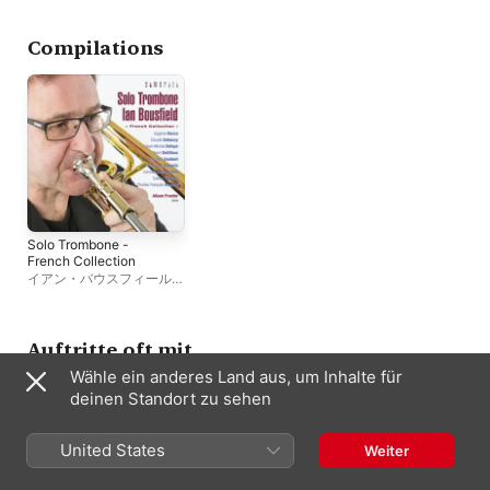
Hoskins
Compilations
Solo Trombone -
French Collection
イアン・バウスフィール
ド
,
Alison Procter
Auftritte oft mit
Wähle ein anderes Land aus, um Inhalte für
deinen Standort zu sehen
United States
Weiter