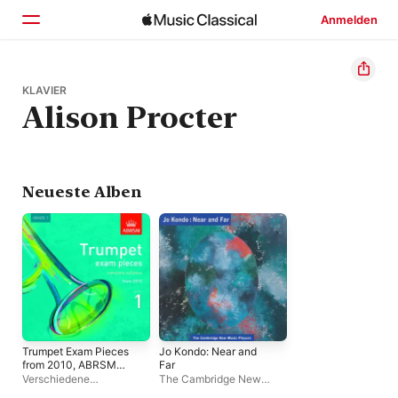
Anmelden
Startseite
KLAVIER
Alison Procter
Entdecken
Suchen
Neueste Alben
Trumpet Exam Pieces
Jo Kondo: Near and
from 2010, ABRSM
Far
Grade 1
Verschiedene
The Cambridge New
Interpret:innen
Musik Players
,
Paul