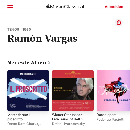
Anmelden
Startseite
TENOR · 1960
Ramón Vargas
Entdecken
Suchen
Neueste Alben
Mercadante: Il
Wiener Staatsoper
Rosso opera
proscritto
Live: Arias of Bellini,
Federico Paciotti
Rossini, Tchaikovsky
Opera Rara Chorus
,
Dmitri Hvorostovsky
& Verdi
Britten Sinfonia
,
Irene