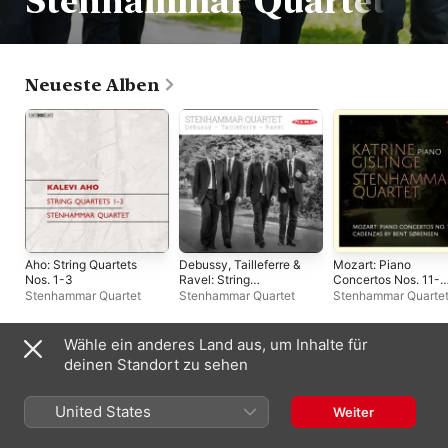
Stenhammar Quartet
Neueste Alben
Aho: String Quartets
Debussy, Tailleferre &
Mozart: Piano
Nos. 1-3
Ravel: String
Concertos Nos. 11-
Quartets
13
Stenhammar Quartet
Stenhammar Quartet
Stenhammar Quarte
Katrine Gislinge
Wähle ein anderes Land aus, um Inhalte für
Compilations
deinen Standort zu sehen
United States
Weiter