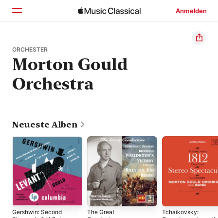
Anmelden
Startseite
ORCHESTER
Morton Gould
Entdecken
Orchestra
Suchen
Neueste Alben
Gershwin: Second
The Great
Tchaikovsky: