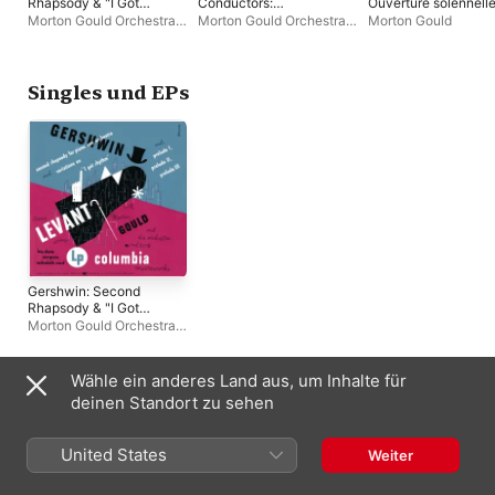
Rhapsody & "I Got
Conductors:
Ouverture solennell
Rhythm" Variations
Symphonic Dramas -
"1812", Op. 49 - Rave
Morton Gould Orchestra
,
Morton Gould Orchestra
,
Morton Gould
(Remastered) - EP
Morton Gould
Boléro, M. 81 - EP
Morton Gould
,
Oscar
Morton Gould
(Remastered 2017)
Levant
Singles und EPs
Gershwin: Second
Rhapsody & "I Got
Rhythm" Variations
Morton Gould Orchestra
,
(Remastered) - EP
Morton Gould
,
Oscar
Levant
Wähle ein anderes Land aus, um Inhalte für
Compilations
deinen Standort zu sehen
United States
Weiter