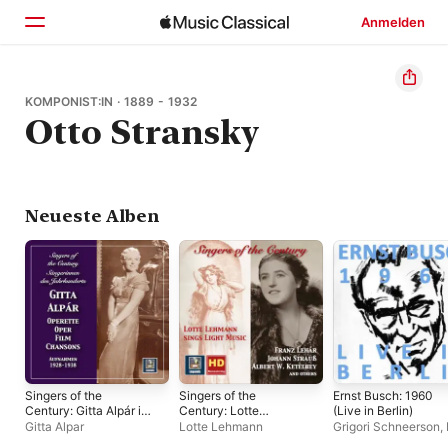
Anmelden
Startseite
KOMPONIST:IN · 1889 - 1932
Otto Stransky
Entdecken
Suchen
Neueste Alben
Singers of the
Singers of the
Ernst Busch: 1960
Century: Gitta Alpár in
Century: Lotte
(Live in Berlin)
Operetta, Film &
Lehmann Sings Light
Gitta Alpar
Lotte Lehmann
Grigori Schneerson
,
Opera
Music (Remastered
Busch