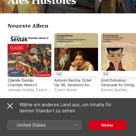
Aleš Hustoles
Neueste Alben
Zdeněk Šesták:
Antonín Reicha: Octet
Ernő Dohnányi:
Chamber Works II
Op. 96, Variations for
Serenade for String
Bassoon, Grand
Trio, String Quartet
Jaroslav Kubita
,
Czech
Czech Nonet
Kocian Quartet
,
Quintetto, Op. 106
No. 2, Sextet
Philharmonic Quartet
,
Beethoven String Tr
Daniel Wiesner
,
Miroslav
Vladimíra Klánská
,
Kopta
,
Miloš Wichterle
,
Jaromír Klepáč
,
Aleš
Wähle ein anderes Land aus, um Inhalte für
Jan Riedlbauch
,
Marek
Hustoles
Ähnliche Künstler:innen
deinen Standort zu sehen
Zvolánek
,
Petr Duda
,
Pavel Langpaul
,
Kocian
Quartet
,
Collegium
United States
Weiter
Musicum Pragense
,
Linda
Sítková
,
Karel Dohnal
,
Aleš Hustoles
,
Stamic