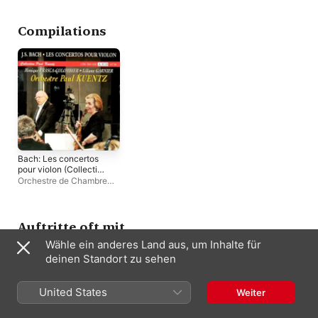
Orchestre de Chambre
Paul Kuentz
Compilations
Bach: Les concertos
pour violon (Collection
Paul Kuentz)
Orchestre de Chambre
Paul Kuentz
,
Liliane
Garnier
,
Paul Kuentz
,
Monique Frasca-
Colombier
Auftritte oft mit
Wähle ein anderes Land aus, um Inhalte für
deinen Standort zu sehen
United States
Weiter