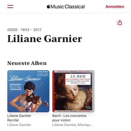
Anmelden
Startseite
GEIGE · 1932 - 2017
Liliane Garnier
Entdecken
Suchen
Neueste Alben
Liliane Garnier
Bach : Les concertos
Recital
pour violon
Liliane Garnier
Liliane Garnier
,
Monique
Frasca-Colombier
,