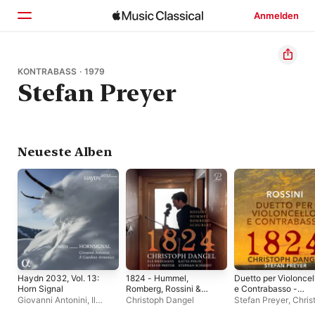
Anmelden
Startseite
KONTRABASS · 1979
Stefan Preyer
Entdecken
Suchen
Neueste Alben
Haydn 2032, Vol. 13:
1824 - Hummel,
Duetto per Violoncel
Horn Signal
Romberg, Rossini &
e Contrabasso -
Schubert
Single
Giovanni Antonini
,
Il
Christoph Dangel
Stefan Preyer
,
Chris
Giardino Armonico
Dangel