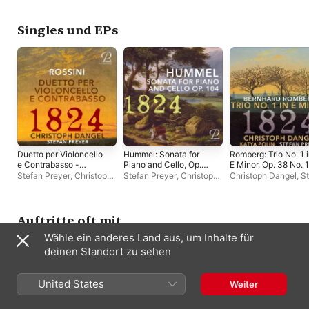
Singles und EPs
Duetto per Violoncello
Hummel: Sonata for
Romberg: Trio No. 1 
e Contrabasso -
Piano and Cello, Op.
E Minor, Op. 38 No. 1
Single
104 - EP
Single
Stefan Preyer
,
Christoph
Stefan Preyer
,
Christoph
Christoph Dangel
,
S
Dangel
Dangel
Preyer
,
Katya Polin
Auftritte oft mit
Wähle ein anderes Land aus, um Inhalte für
deinen Standort zu sehen
United States
Weiter