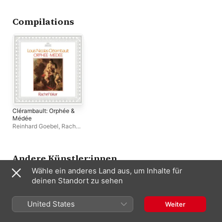
Harnoncourt
,
Robert Tear
,
Rudolf Zöbeley
,
Mozartorchester des
Münchner Motetten
Opernhauses Zürich
,
Compilations
Felicity Palmer
,
Simon
Estes
,
Trudeliese
Schmidt
,
Werner Hollweg
Clérambault: Orphée &
Médée
Reinhard Goebel
,
Rachel
Yakar
,
Alan Curtis
,
Wilbert
Hazelzet
,
Charles
Medlam
Andere Künstler:innen
Wähle ein anderes Land aus, um Inhalte für
deinen Standort zu sehen
United States
Weiter