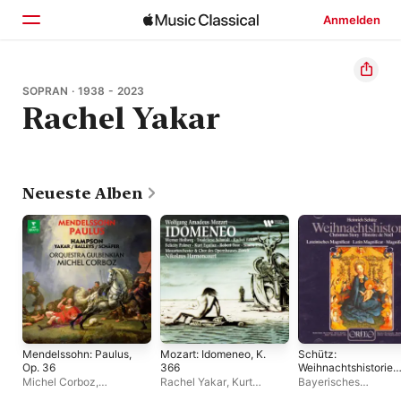
Anmelden
Startseite
SOPRAN · 1938 - 2023
Rachel Yakar
Entdecken
Suchen
Neueste Alben
Mendelssohn: Paulus,
Mozart: Idomeneo, K.
Schütz:
Op. 36
366
Weihnachtshistorie
(Christmas Story),
Michel Corboz
,
Rachel Yakar
,
Kurt
Bayerisches
SWV 435
Gulbenkian Orchestra
Equiluz
,
Nikolaus
Staatsorchester
,
Ha